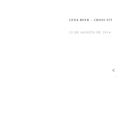
CENA BEER – CROSS FIT
22 DE AGOSTO DE 2014
C
PÁG
D
NO
O