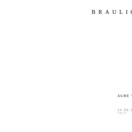
BRAULI
AGME 
24 DE
2011