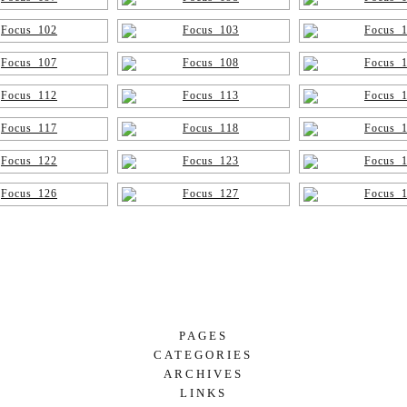
PAGES
CATEGORIES
PÁGINA DE EJEMPLO
ARCHIVES
AMIGOS
LINKS
MAYO 2026
DEPORTE