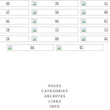
PAGES
CATEGORIES
PÁGINA DE EJEMPLO
ARCHIVES
AMIGOS
LINKS
MAYO 2026
DEPORTE
INFO
MAYO 2025