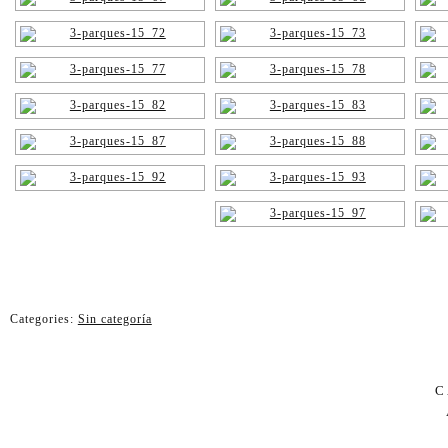
Categories:
Sin categoría
C
PÁG