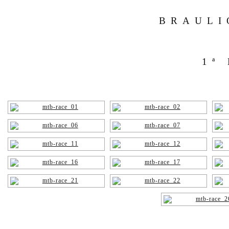
BRAULI
1ª