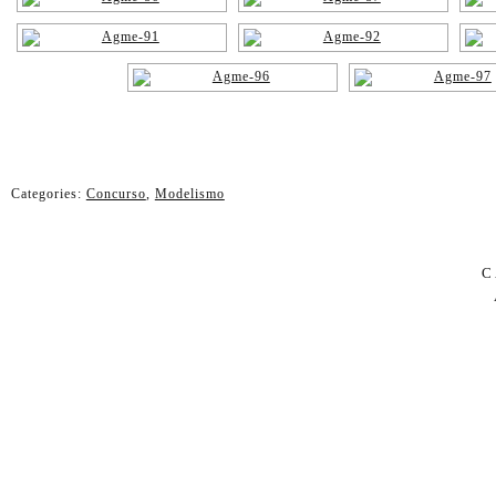
Categories:
Concurso
,
Modelismo
C
PÁG
D
NO
O